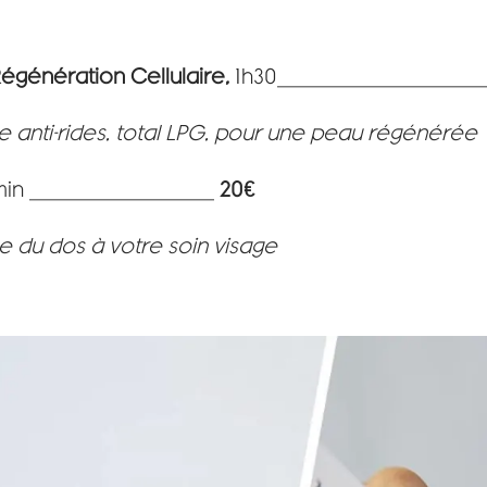
Régénération Cellulaire
,
1h30__________________
 anti-rides, total LPG, pour une peau régénérée
min _________________
20€
e du dos à votre soin visage