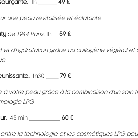
sourçante,
1h ______
49 €
our une peau revitalisée et éclatante
uty
de
1944 Paris,
1h
__
59 €
t et d'hydratation grâce au collagène végétal et 
ue
unissante,
1h30 ____
79 €
à votre peau grâce à la combinaison d'un soin tr
mologie LPG
ur,
45 min __________
60 €
e entre la technologie et les cosmétiques LPG pour 