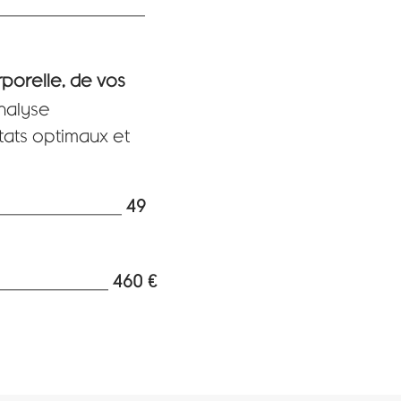
_________________
rporelle, de vos
nalyse
ats optimaux et
_______________
49
_____________
460 €